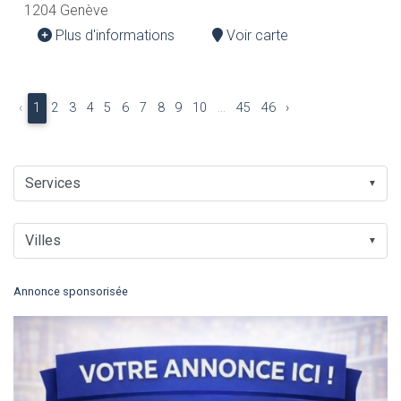
1204 Genève
Plus d'informations
Voir carte
‹
1
2
3
4
5
6
7
8
9
10
...
45
46
›
▼
▼
Annonce sponsorisée